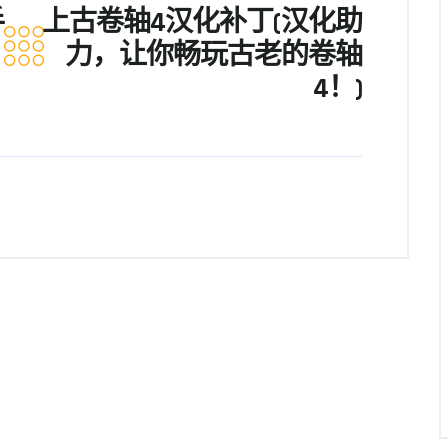
手
上古卷轴4汉化补丁(汉化助
力，让你畅玩古老的卷轴
4！)