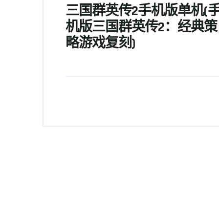
三国群英传2手机版单机(
机版三国群英传2：经典策
略游戏复刻)