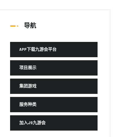
导航
APP下载九游会平台
项目展示
集团游戏
服务种类
加入J9九游会