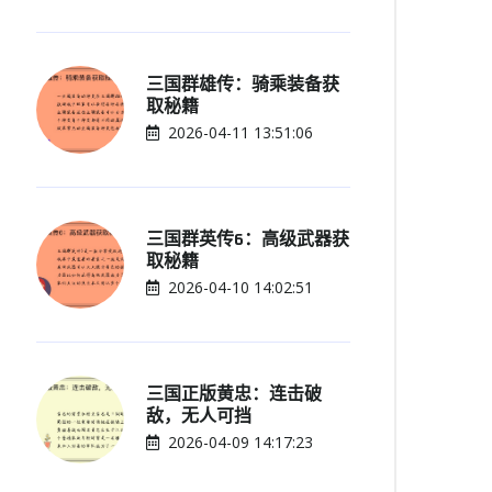
三国群雄传：骑乘装备获
取秘籍
2026-04-11 13:51:06
三国群英传6：高级武器获
取秘籍
2026-04-10 14:02:51
三国正版黄忠：连击破
敌，无人可挡
2026-04-09 14:17:23