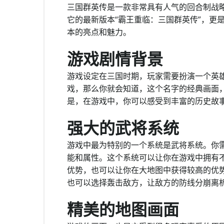
三国群英传是一款非常具有人气的回合制战
它的最新版本“霸王重临：三国群英传”，更
本的亮点和魅力。
游戏剧情背景
游戏设定在三国时期，玩家需要扮演一个英
戏，那么你就会知道，这个名字的经典画面
是，在游戏中，你可以感受到丰富的历史故
强大的武将系统
游戏中最为特别的一个系统是武将系统。你
能和属性。这个系统可以让你在游戏中拥有
优势，也可以让你在大地图中获得较高的优
也可以选择轰击敌方，让敌方的防线分崩离
精美的地图画面