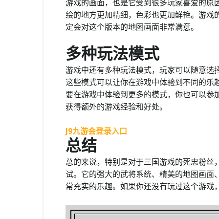
游戏的画面，也是它受到很多玩家喜爱的原
绘的地方更加精细，色彩也更加鲜艳。游戏
定会对这个版本的地图画面非常满意。
多种玩法模式
游戏中还有多种玩法模式，玩家可以随意选
这些模式可以让你在游戏中体验到不同的乐
要在游戏中体验到更多的模式，你也可以参
获得额外的游戏经验和好处。
J9九游会登录入口
总结
总的来说，特别是对于三国游戏的死忠粉丝
试。它的强大的武将系统、精美的地图画面
常充实的乐趣。如果你还没有玩过这个游戏