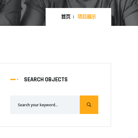
首页
项目展示
SEARCH OBJECTS