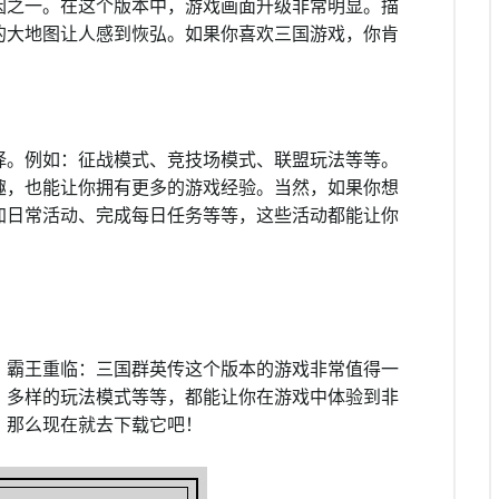
因之一。在这个版本中，游戏画面升级非常明显。描
的大地图让人感到恢弘。如果你喜欢三国游戏，你肯
择。例如：征战模式、竞技场模式、联盟玩法等等。
趣，也能让你拥有更多的游戏经验。当然，如果你想
加日常活动、完成每日任务等等，这些活动都能让你
，霸王重临：三国群英传这个版本的游戏非常值得一
、多样的玩法模式等等，都能让你在游戏中体验到非
，那么现在就去下载它吧！