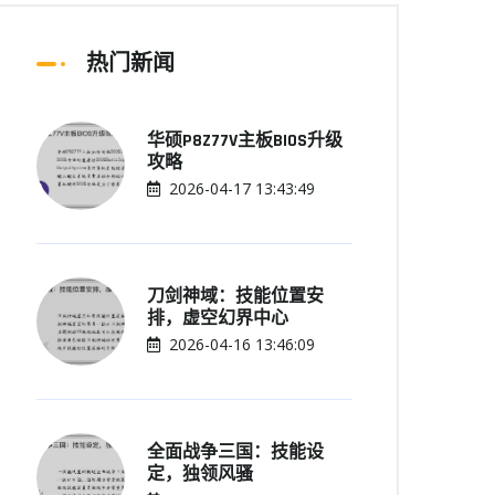
热门新闻
华硕P8Z77V主板BIOS升级
攻略
2026-04-17 13:43:49
刀剑神域：技能位置安
排，虚空幻界中心
2026-04-16 13:46:09
全面战争三国：技能设
定，独领风骚