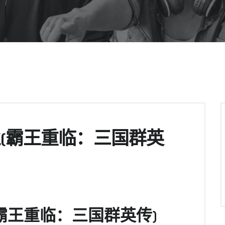
(霸王重临：三国群英
霸王重临：三国群英传)