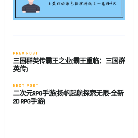
PREV POST
三国群英传霸王之业(霸王重临：三国群
英传)
NEXT POST
二次元RPG手游(扬帆起航探索无限-全新
2D RPG手游)