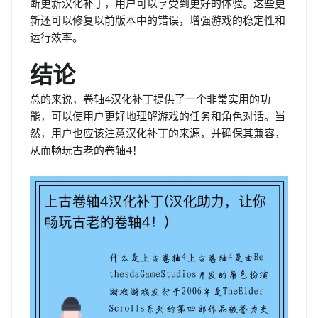
断更新汉化补丁，用户可以享受到更好的体验。这些更
新还可以修复以前版本中的错误，增强游戏的稳定性和
运行效率。
结论
总的来说，卷轴4汉化补丁提供了一个非常实用的功
能，可以使用户更好地理解游戏的任务和角色对话。当
然，用户也应该注意汉化补丁的来源，并确保其兼容，
从而畅玩古老的卷轴4！