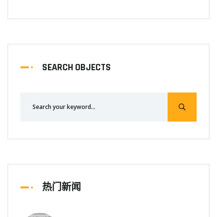
SEARCH OBJECTS
热门新闻