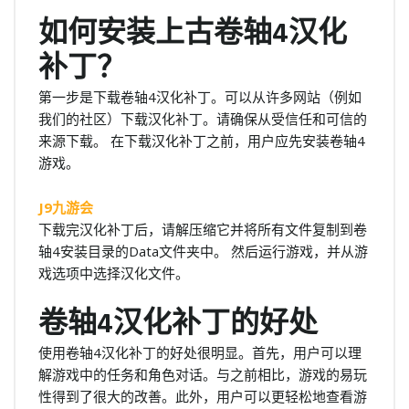
如何安装上古卷轴4汉化
补丁？
第一步是下载卷轴4汉化补丁。可以从许多网站（例如
我们的社区）下载汉化补丁。请确保从受信任和可信的
来源下载。 在下载汉化补丁之前，用户应先安装卷轴4
游戏。
J9九游会
下载完汉化补丁后，请解压缩它并将所有文件复制到卷
轴4安装目录的Data文件夹中。 然后运行游戏，并从游
戏选项中选择汉化文件。
卷轴4汉化补丁的好处
使用卷轴4汉化补丁的好处很明显。首先，用户可以理
解游戏中的任务和角色对话。与之前相比，游戏的易玩
性得到了很大的改善。此外，用户可以更轻松地查看游