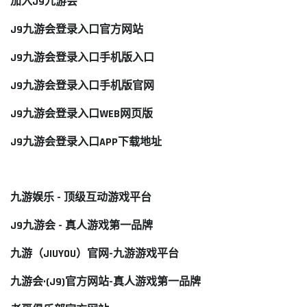
加入J9九游会
J9九游会登录入口官方网站
J9九游会登录入口手机版入口
J9九游会登录入口手机版官网
J9九游会登录入口WEB网页版
J9九游会登录入口APP下载地址
九游娱乐 - 顶级互动游戏平台
J9九游会 - 真人游戏第一品牌
九游（JIUYOU）官网-九游游戏平台
九游会·(J9)官方网站-真人游戏第一品牌