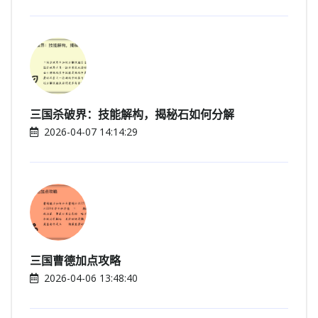
三国杀破界：技能解构，揭秘石如何分解
2026-04-07 14:14:29
三国曹德加点攻略
2026-04-06 13:48:40