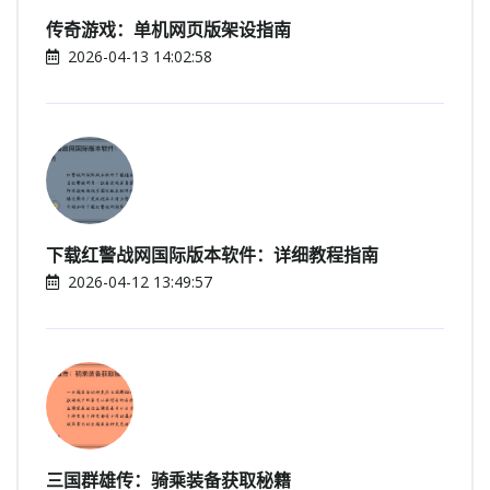
传奇游戏：单机网页版架设指南
2026-04-13 14:02:58
下载红警战网国际版本软件：详细教程指南
2026-04-12 13:49:57
三国群雄传：骑乘装备获取秘籍