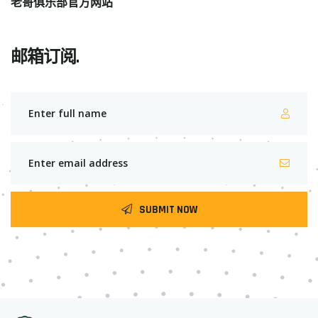
老哥俱乐部官方网站
邮箱订阅.
SUBMIT NOW