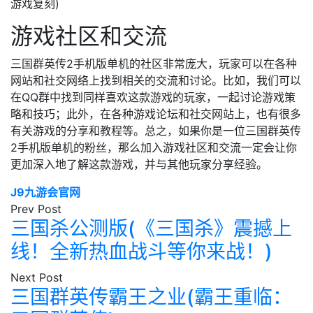
游戏社区和交流
三国群英传2手机版单机的社区非常庞大，玩家可以在各种
网站和社交网络上找到相关的交流和讨论。比如，我们可以
在QQ群中找到同样喜欢这款游戏的玩家，一起讨论游戏策
略和技巧；此外，在各种游戏论坛和社交网站上，也有很多
有关游戏的分享和教程等。总之，如果你是一位三国群英传
2手机版单机的粉丝，那么加入游戏社区和交流一定会让你
更加深入地了解这款游戏，并与其他玩家分享经验。
J9九游会官网
Prev Post
三国杀公测版(《三国杀》震撼上
线！全新热血战斗等你来战！)
Next Post
三国群英传霸王之业(霸王重临：