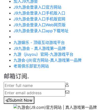
加入J9九游会
J9九游会登录入口官方网站
J9九游会登录入口手机版入口
J9九游会登录入口手机版官网
J9九游会登录入口Web网页版
J9九游会登录入口app下载地址
九游娱乐 - 顶级互动游戏平台
J9九游会 - 真人游戏第一品牌
九游（jiuyou）官网-九游游戏平台
九游会·(j9)官方网站-真人游戏第一品牌
老哥俱乐部官方网站
邮箱订阅.
Submit Now