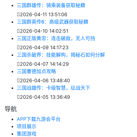
三国群雄传：骑乘装备获取秘籍
2026-04-11 13:51:06
三国群英传6：高级武器获取秘籍
2026-04-10 14:02:51
三国正版黄忠：连击破敌，无人可挡
2026-04-09 14:17:23
三国杀破界：技能解构，揭秘石如何分解
2026-04-07 14:14:29
三国曹德加点攻略
2026-04-06 13:48:40
三国战雄传：卡级智慧，征战天下
2026-04-05 13:36:49
导航
APP下载九游会平台
项目展示
集团游戏