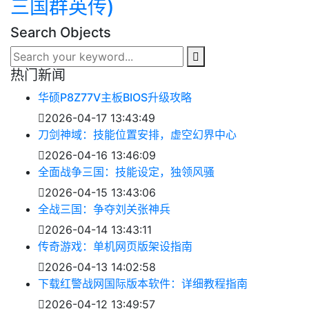
三国群英传)
Search Objects
热门新闻
华硕P8Z77V主板BIOS升级攻略
2026-04-17 13:43:49
刀剑神域：技能位置安排，虚空幻界中心
2026-04-16 13:46:09
全面战争三国：技能设定，独领风骚
2026-04-15 13:43:06
全战三国：争夺刘关张神兵
2026-04-14 13:43:11
传奇游戏：单机网页版架设指南
2026-04-13 14:02:58
下载红警战网国际版本软件：详细教程指南
2026-04-12 13:49:57