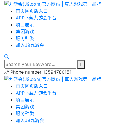
首页网页版入口
APP下载九游会平台
项目展示
集团游戏
服务种类
加入J9九游会
Phone number
13594780151
首页网页版入口
APP下载九游会平台
项目展示
集团游戏
服务种类
加入J9九游会