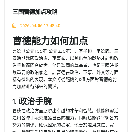
三国曹德加点攻略
2026-04-06 13:48:40
曹德能力如何加点
曹德（公元155年-公元220年），字子桓，字德義，三
國時期魏國政治家、軍事家，以其出色的戰略才能和政
治手腕而聞名於世。他是魏國的奠基者，也是三國時期
最重要的政治家之一。曹德在政治、軍事、外交等方面
都有傑出的表現。本文將從隨機的8個方面對曹德的能
力加點進行詳細的闡述。
1. 政治手腕
曹德在政治方面展現出卓越的才華和智慧。他能夠靈活
運用各種手段來維護自己的權力，同時也能夠平衡各方
勢力的關係，確保國家的穩定。他善於運用威信、賞
罰、聯姻等手段來巩固自己的統治地位，並且能夠有效