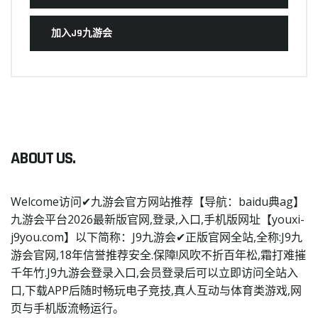
加入J9九游会
ABOUT US.
Welcome访问✔九游会官方网站推荐【导航：baidu典ag】
九游会平台2026最新版官网,登录,入口,手机版网址【youxi-
j9you.com】以下简称：J9九游会✔正版官网全站,全称:J9九
游会官网,18年信誉推荐安全.保障!风吹不折百年松,霜打难摧
千年竹.J9九游会登录入口,会员登录后可以立即访问全站入
口,下载APP后随时畅玩电子竞技,真人互动与体育类游戏,网
页与手机版流畅运行。