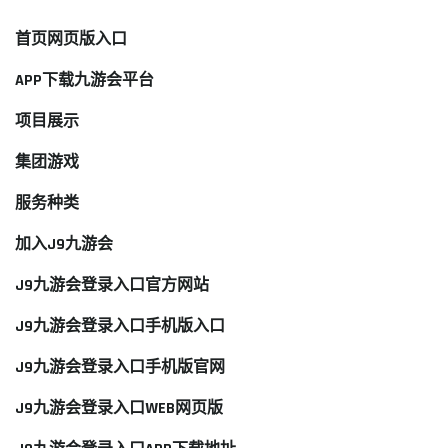
首页网页版入口
APP下载九游会平台
项目展示
集团游戏
服务种类
加入J9九游会
J9九游会登录入口官方网站
J9九游会登录入口手机版入口
J9九游会登录入口手机版官网
J9九游会登录入口WEB网页版