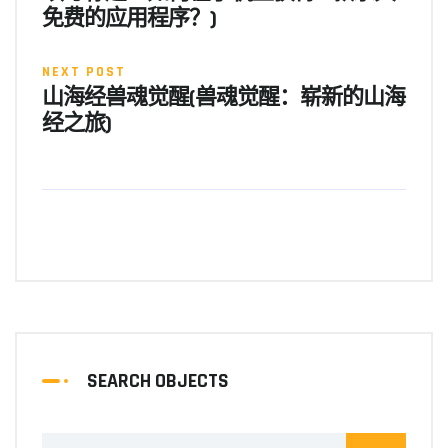
免费的应用程序？)
NEXT POST
山海经兽魂觉醒(兽魂觉醒：崭新的山海
经之旅)
SEARCH OBJECTS