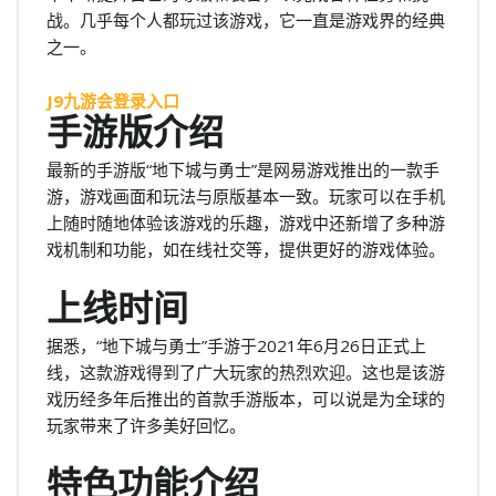
战。几乎每个人都玩过该游戏，它一直是游戏界的经典
之一。
J9九游会登录入口
手游版介绍
最新的手游版“地下城与勇士”是网易游戏推出的一款手
游，游戏画面和玩法与原版基本一致。玩家可以在手机
上随时随地体验该游戏的乐趣，游戏中还新增了多种游
戏机制和功能，如在线社交等，提供更好的游戏体验。
上线时间
据悉，“地下城与勇士”手游于2021年6月26日正式上
线，这款游戏得到了广大玩家的热烈欢迎。这也是该游
戏历经多年后推出的首款手游版本，可以说是为全球的
玩家带来了许多美好回忆。
特色功能介绍