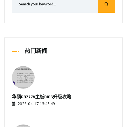
热门新闻
华硕P8Z77V主板BIOS升级攻略
2026-04-17 13:43:49