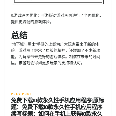
3.游戏画面优化：手游版对游戏画面进行了全面优化，
提供更流畅的游戏体验。
总结
“地下城与勇士”手游的上线为广大玩家带来了新的体
验。游戏除了继承了原版的精神，还增加了不少新功
能，为玩家带来更好的游戏体验。相信在未来的时间
里，该游戏会得到更多玩家的支持和认可。
PREV POST
免费下载10款永久性手机应用程序(原标
题：免费下载10款永久性手机应用程序
续写标题：如何在手机上获得10款永久